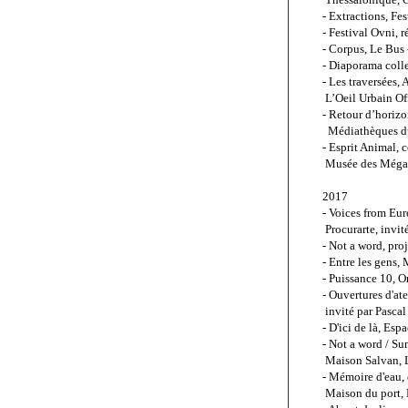
- Extractions, Fe
- Festival Ovni, 
- Corpus, Le Bus 
- Diaporama colle
- Les traversées,
 L’Oeil Urbain Of
- Retour d’horiz
  Médiathèques 
- Esprit Animal, 
 Musée des Mégal
2017
- Voices from Eur
 Procurarte, invi
- Not a word, pro
- Entre les gens,
- Puissance 10, 
- Ouvertures d'atel
 invité par Pasca
- D'ici de là, Es
- Not a word / Su
 Maison Salvan,
- Mémoire d'eau, 
 Maison du port,