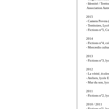
- Identité / Terr
 Association Autr
2015
- Camera Povera (
- Territoires, Lyc
- Fictions n°5, C
2014
- Fictions n°4, c
- Mercredis cultu
2013
- Fictions n°3, 
2012
- La vérité, écol
- Ateliers, lycée
- Mur du son, ly
2011
- Fictions n°2, 
2010 / 2011
- Fictions n°1, 