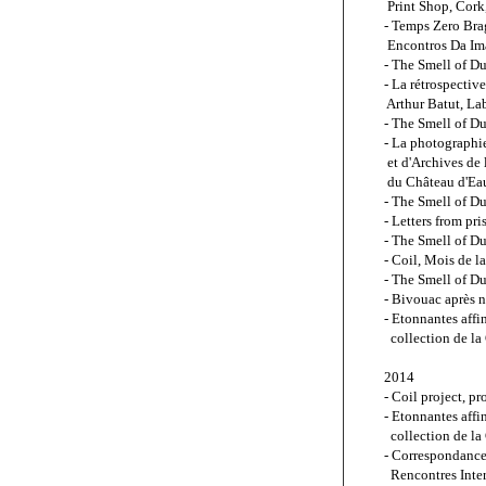
 Print Shop, Cork
- Temps Zero Brag
 Encontros Da Im
- The Smell of Dus
- La rétrospecti
 Arthur Batut, La
- The Smell of Dus
- La photographi
 et d'Archives de
 du Château d'Eau
- The Smell of Du
- Letters from pr
- The Smell of Du
- 
Coil, Mois de l
- The Smell of Du
- Bivouac après 
- Etonnantes affi
  collection de l
2014
- Coil project, pr
- Etonnantes affi
  collection de 
- Correspondance
  Rencontres Inte