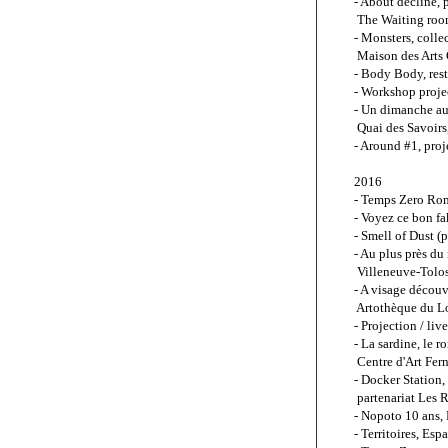
- About decline, p
 The Waiting roo
- Monsters, coll
 Maison des Arts
- Body Body, res
- Workshop proje
- Un dimanche aut
 Quai des Savoirs
- Around #1, proj
2016
- Temps Zero Rom
- Voyez ce bon fa
- Smell of Dust 
- Au plus près du
 Villeneuve-Tolo
- A visage décou
 Artothèque du Lo
- Projection / li
- La sardine, le 
 Centre d'Art Fer
- Docker Station,
 partenariat Les 
- Nopoto 10 ans,
- Territoires, Es