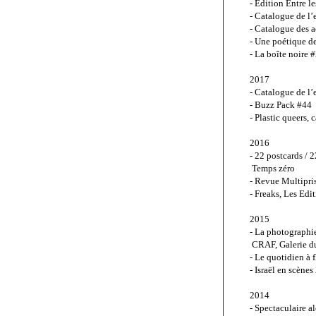
- Édition Entre l
- Catalogue de l’
- Catalogue des 
- Une poétique de
- La boîte noire 
2017
- Catalogue de l’
- Buzz Pack #44
- Plastic queers, 
2016
- 22 postcards / 2
 Temps zéro
- Revue Multipri
- Freaks, Les Edi
2015
- La photographie
 CRAF, Galerie du
- Le quotidien à 
- Israël en scène
2014
- Spectaculaire al