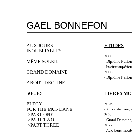
GAEL BONNEFON
AUX JOURS
ETUDES
INOUBLIABLES
2008
MÊME SOLEIL
- Diplôme Nationa
  Institut supérie
GRAND DOMAINE
2006
- Diplôme Nation
ABOUT DECLINE
SŒURS
LIVRES M
ELEGY 
2026
FOR THE MUNDANE
- About decline, é
 >PART ONE
2025
 >PART TWO
- Grand Domaine,
 >PART THREE
2022
- Aux jours inoub