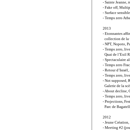
- Sainte Jeanne, 
- Fake off, Multip
- Surface sensibl
- Temps zero Athe
2013
- Etonnantes affin
  collection de l
- NPT, Nopoto, Pa
- Temps zero, liv
  Quai de l’Exil 
- Spectaculaire alé
- Temps zero Fract
- Retour d’Israël
- Temps zero, live
- Not supposed, R
  Galerie de la s
- About decline, 
- Temps zero, liv
- Projections, Fes
  Parc de Bagatell
2012
- Jeune Création,
- Meeting #2 (jo