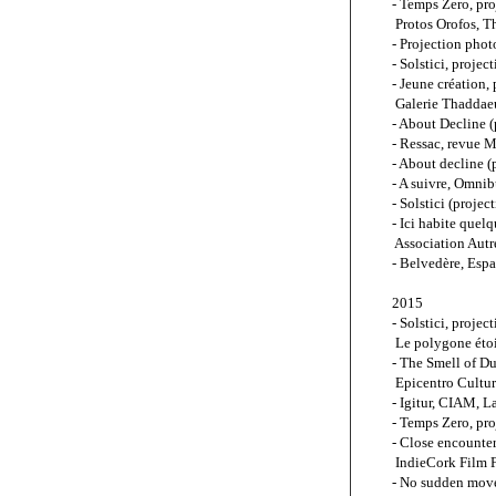
- Temps Zero, pro
 Protos Orofos, T
- Projection phot
- Solstici, proje
- Jeune création,
 Galerie Thaddae
- About Decline (
- Ressac, revue M
- About decline (
- A suivre, Omnib
- Solstici (proje
- Ici habite quel
 Association Autr
- Belvedère, Esp
2015
- Solstici, proje
 Le polygone étoi
- The Smell of Dus
 Epicentro Cultur
- Igitur, CIAM, L
- Temps Zero, pro
- Close encounter
 IndieCork Film F
- No sudden move