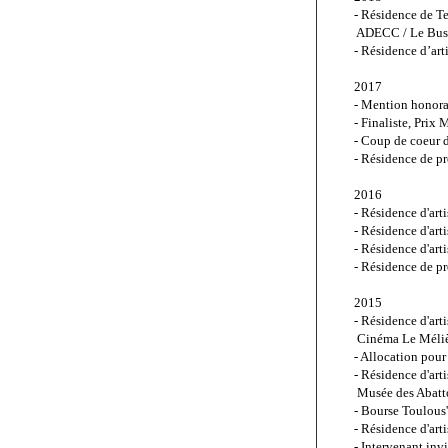
- Résidence de Te
 ADECC / Le Bus 
- Résidence d’art
2017
- Mention honor
- Finaliste, Prix 
- Coup de coeur d
- Résidence de p
2016
- Résidence d'art
- Résidence d'art
- Résidence d'art
- Résidence de p
2015
- Résidence d'art
 Cinéma Le Méliè
- Allocation pou
- Résidence d'art
 Musée des Abat
- Bourse Toulous'
- Résidence d'art
- Intervenant invi