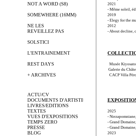
NOT A WORD (S8)
2021
- Même soleil, éd
SOMEWHERE (16MM)
2019
- Elegy for the 
NE LES 
2012
REVEILLEZ PAS
- About decline, 
SOLSTICI
L'ENTRAINEMENT
COLLECTI
REST DAYS
  Musée Kiyosato
 Galerie du Châte
+ ARCHIVES
  CACP Villa Péro
ACTU/CV
DOCUMENTS D'ARTISTES
EXPOSITIO
LIVRES/EDITIONS
TEXTES
2025
VUES D'EXPOSITIONS
- Niezapomniane,
TEMPS ZERO
- Grand Domaine,
PRESSE
- Grand Domaine,
BLOG
2023