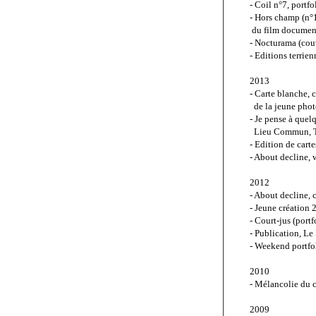
- Coil n°7, portf
- Hors champ (n°
 du film documen
- Nocturama (couv
- Editions terrie
2013
- Carte blanche, 
  de la jeune pho
- Je pense à quelq
  Lieu Commun, 
- Edition de carte
- About decline,
2012
- About decline, 
- Jeune création 
- Court-jus (port
- Publication, L
- Weekend portfol
2010
- Mélancolie du 
2009