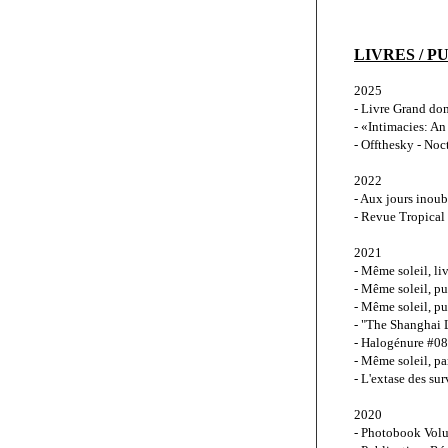
LIVRES / P
2025
- Livre Grand do
- «Intimacies: A
- Offthesky - Noc
2022
- Aux jours inoub
- Revue Tropical
2021
- Même soleil, li
- Même soleil, pu
- Même soleil, p
- "The Shanghai 
- Halogénure #08,
- Même soleil, pa
- L'extase des sur
2020
- Photobook Vol