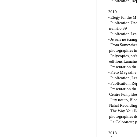
- Publication, R
2019 
- Elegy for the 
- Publication Un
 numéro 39
- Publication Le
- Je suis né étran
- From Somewhere
 photographies in
- Polycopies, pré
 éditions Lamain
- Présentation d
- Preto Magazine
- Publication, L
- Publication, R
- Présentation du
 Centre Pompidou
- 
I try not to, Bl
Nahal Recording
- 
The Way You H
photographies
 d
- Le Colporteur, 
2018 