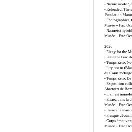
- Nature morte?
, 
- Reloaded, The s
 Fondation Manue
- Photographies, C
Musée – Frac Occi
- Nature(s) hybrid
Musée – Frac Occ
2020
- Elegy for the M
L’antenne Frac îl
- Temps Zero, No
- I try not to (Bl
du Court métrage
- Temps Zero, De
- Exposition colle
Abattoirs de Bom
- L’air est immob
- Entrez dans la 
Musée – Frac Occ
- Passe à la mais
- Presque déconfi
- Corps émouvants
Musée – Frac Occ