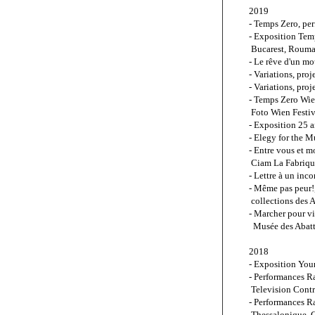
2019
- Temps Zero, pe
- Exposition Tem
 Bucarest, Roum
- Le rêve d'un mo
- Variations, pro
- Variations, proj
- Temps Zero Wien
 Foto Wien Festiv
- Exposition 25 
- Elegy for the 
- Entre vous et m
 Ciam La Fabriqu
- Lettre à un inc
- Même pas peur!,
 collections des 
- Marcher pour vi
  Musée des Abat
2018 
- Exposition You
- Performances Ra
 Television Contr
- Performances Ra
 Thessalonique, 