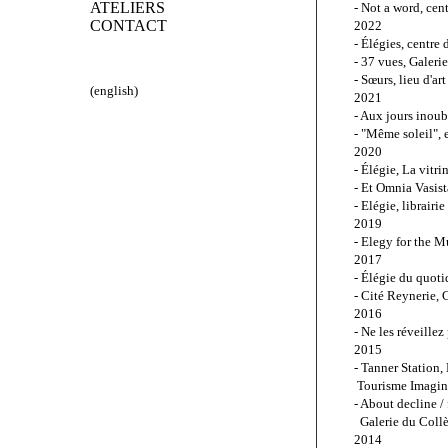
ATELIERS
- Not a word, cen
CONTACT
2022
- Élégies, centre
- 37 vues, Galeri
- Sœurs, lieu d'a
(english)
2021
- Aux jours inoub
- "Même soleil", 
2020
- Élégie, La vitri
- Et Omnia Vasist
- Elégie, librair
2019
- Elegy for the 
2017
- Élégie du quoti
- Cité Reynerie, 
2016
- Ne les réveille
2015
- Tanner Station
 Tourisme Imagin
- About decline /
  Galerie du Coll
2014