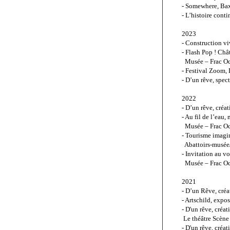
- Somewhere, Baxt
- L’histoire con
2023
- Construction vi
- Flash Pop ! Châ
  Musée – Frac Oc
- Festival Zoom, 
- D’un rêve, spec
2022
- D’un rêve, créa
- Au fil de l’eau
  Musée – Frac O
- Tourisme imagin
  Abattoirs-musé
- Invitation au v
  Musée – Frac Oc
2021
- D’un Rêve, créa
- 
Artschild
, expos
- D'un rêve, créat
 Le théâtre Scèn
- D'un rêve, créat