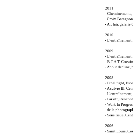
2011
- Cheminements, 
  Croix-Baragnon
- Art fair, galeri
2010
- L’entraînement
2009
- L’entraînement,
- B.T.A.T. Cross
- About decline, p
2008
- Final fight, E
- A suivre III, C
- L’entraînement
- Far off, Rencont
- Work In Progres
  de la photograph
- Sens Issue, Cen
2006
- Saint Louis, Co