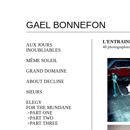
GAEL BONNEFON
L'ENTRAINE
AUX JOURS
40 photographie
INOUBLIABLES
MÊME SOLEIL
GRAND DOMAINE
ABOUT DECLINE
SŒURS
ELEGY 
FOR THE MUNDANE
 >PART ONE
 >PART TWO
 >PART THREE