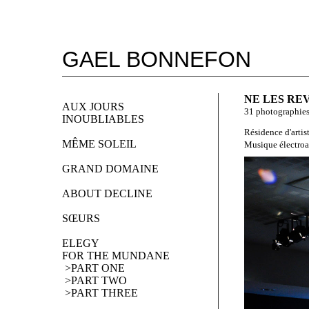
GAEL BONNEFON
NE LES REV
AUX JOURS
31 photographies 
INOUBLIABLES
Résidence d'artist
MÊME SOLEIL
Musique électroa
GRAND DOMAINE
ABOUT DECLINE
SŒURS
ELEGY 
FOR THE MUNDANE
 >PART ONE
 >PART TWO
 >PART THREE